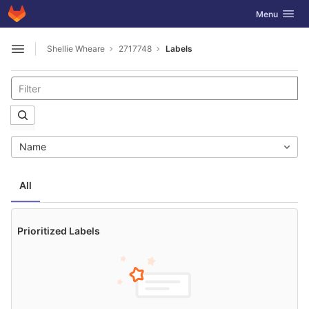
GitLab
Toggle navig
Menu
Skip to content
Shellie Wheare
2717748
Labels
Open sidebar
Name
All
Prioritized Labels